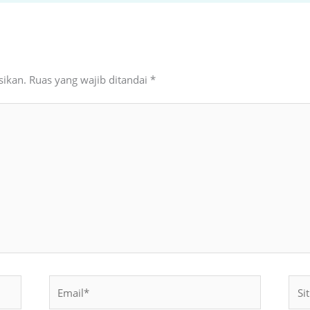
sikan.
Ruas yang wajib ditandai
*
Email*
Situ
Web