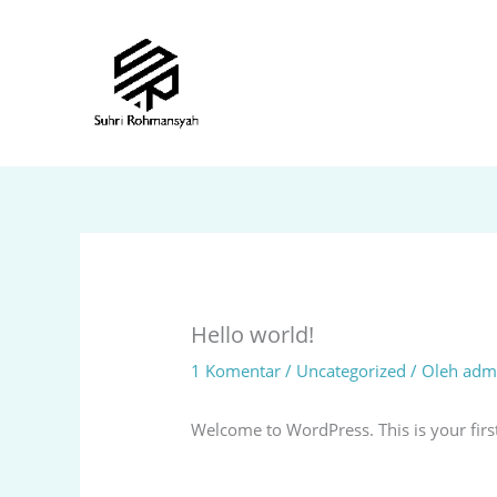
Lewati
ke
konten
Hello world!
1 Komentar
/
Uncategorized
/ Oleh
adm
Welcome to WordPress. This is your first p