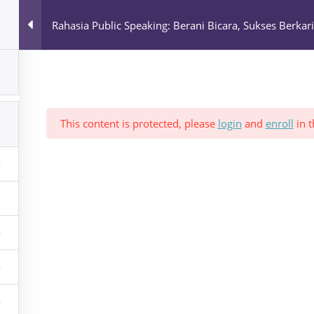
Rahasia Public Speaking: Berani Bicara, Sukses Berkari
1
This content is protected, please
login
and
enroll
in t
Popular Courses
Data Analyst Mastery, Kuasai Teknik Analisis Dat
Apakah Anda ingin menjadi seorang Data Analyst yang handal 