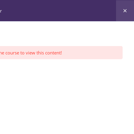
r
Home
Semua Kelas
blog
Profil
Log In
he course to view this content!
a untuk Kesuksesan Bisnis
dan...