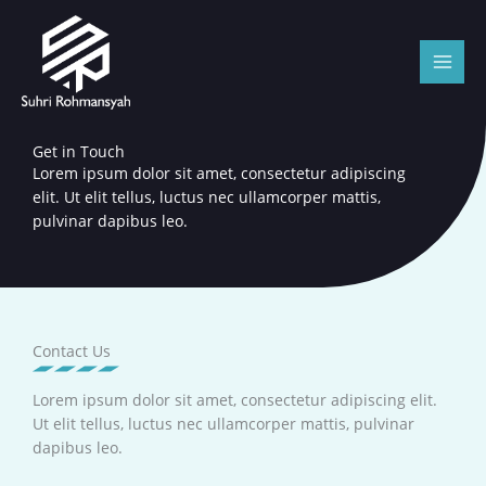
Lewati
ke
konten
Get in Touch
Lorem ipsum dolor sit amet, consectetur adipiscing
elit. Ut elit tellus, luctus nec ullamcorper mattis,
pulvinar dapibus leo.
Contact Us
Lorem ipsum dolor sit amet, consectetur adipiscing elit.
Ut elit tellus, luctus nec ullamcorper mattis, pulvinar
dapibus leo.