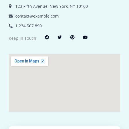
123 Fifth Avenue, New York, NY 10160
contact@example.com
1 234 567 890
F
T
P
Y
Keep in Touch
a
w
i
o
c
i
n
u
e
t
t
t
b
t
e
u
o
e
r
b
o
r
e
e
k
s
t